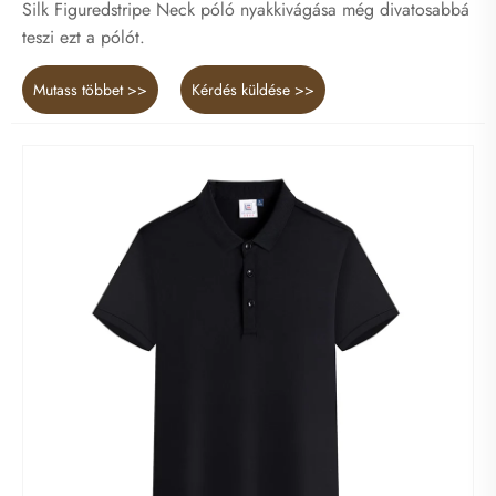
Silk Figuredstripe Neck póló nyakkivágása még divatosabbá
teszi ezt a pólót.
Mutass többet >>
Kérdés küldése >>