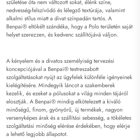
születése óta nem változott sokat, élénk színe,
nedvesség-felszívódó és lélegző textúrája, valamint
alkalmi stílus miatt a divat színpadán tartós. A
Benpai® eltökélt szándéka, hogy a Polo területén saját
helyet szerezzen, és kedvenc szállítójává váljon.
A kényelem és a divatos személyiség tervezési
koncepciójával a Benpai® testreszabott
szolgáltatásokat nyújt az ügyfelek különféle igényeinek
kielégítésére. Mindegyik láncot a szakemberek
kezelik, és ezeket a pólusokat a világ minden tájáról
elosztják. A Benpai® mindig elkötelezett a kiváló
minőségű, finom, gyönyörű, új termékek, nagyon
versenyképes árak és a szállítási sebesség, a tökéletes
szolgáltatási minőség elérése érdekében, hogy elérje
a lehető legjobb állapotot.