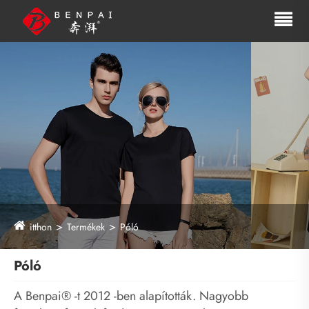
itthon
Termékek
Póló
Póló
A Benpai® -t 2012 -ben alapították. Nagyobb