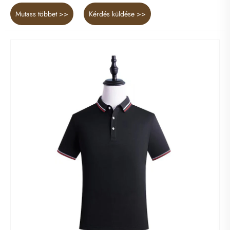
Mutass többet >>
Kérdés küldése >>