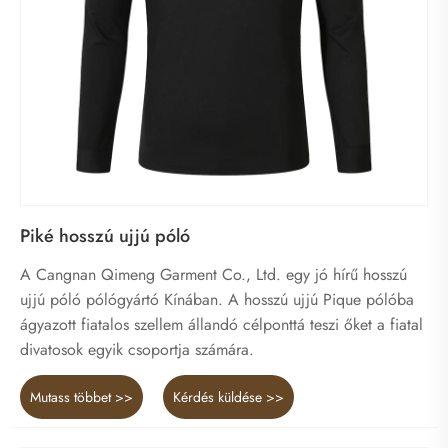
Piké hosszú ujjú póló
A Cangnan Qimeng Garment Co., Ltd. egy jó hírű hosszú
ujjú póló pólógyártó Kínában. A hosszú ujjú Pique pólóba
ágyazott fiatalos szellem állandó célponttá teszi őket a fiatal
divatosok egyik csoportja számára.
Mutass többet >>
Kérdés küldése >>