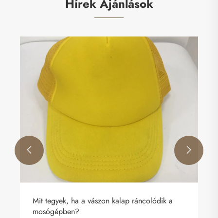
Hírek Ajánlások


Miért válik a Golf Ball Fiber kapucni a legjobb
választás a teljesítmény, a kényelem és a