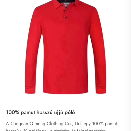
100% pamut hosszú ujjú póló
A Cangnan Qimeng Clothing Co., Ltd. egy 100% pamut
hosszú ujjú pólóingek gyártására és feldolgozására