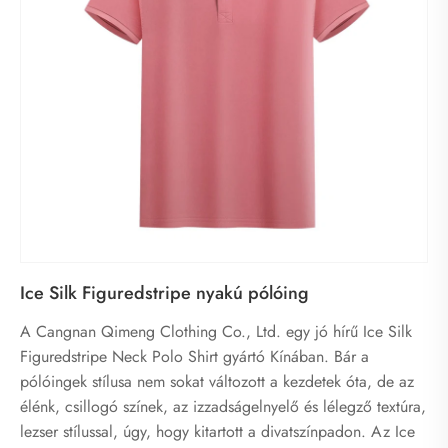
Ice Silk Figuredstripe nyakú pólóing
A Cangnan Qimeng Clothing Co., Ltd. egy jó hírű Ice Silk
Figuredstripe Neck Polo Shirt gyártó Kínában. Bár a
pólóingek stílusa nem sokat változott a kezdetek óta, de az
élénk, csillogó színek, az izzadságelnyelő és lélegző textúra,
lezser stílussal, úgy, hogy kitartott a divatszínpadon. Az Ice