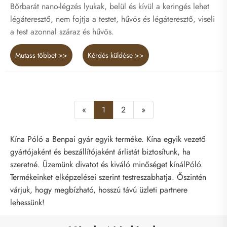
Bőrbarát nano-légzés lyukak, belül és kívül a keringés lehet
légáteresztő, nem fojtja a testet, hűvös és légáteresztő, viseli
a test azonnal száraz és hűvös.
Mutass többet >>
Kérdés küldése >>
«
1
2
»
Kína Póló a Benpai gyár egyik terméke. Kína egyik vezető
gyártójaként és beszállítójaként árlistát biztosítunk, ha
szeretné. Üzemünk divatot és kiváló minőséget kínálPóló.
Termékeinket elképzelései szerint testreszabhatja. Őszintén
várjuk, hogy megbízható, hosszú távú üzleti partnere
lehessünk!