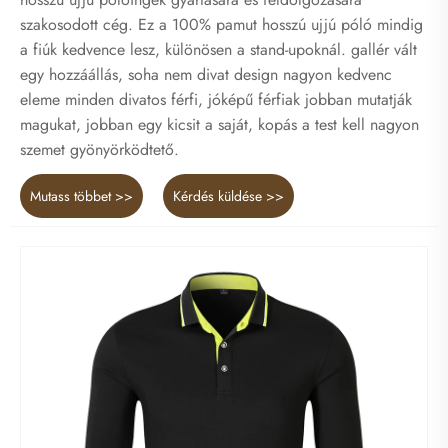
szakosodott cég. Ez a 100% pamut hosszú ujjú póló mindig
a fiúk kedvence lesz, különösen a stand-upoknál. gallér vált
egy hozzáállás, soha nem divat design nagyon kedvenc
eleme minden divatos férfi, jóképű férfiak jobban mutatják
magukat, jobban egy kicsit a saját, kopás a test kell nagyon
szemet gyönyörködtető.
Mutass többet >>
Kérdés küldése >>