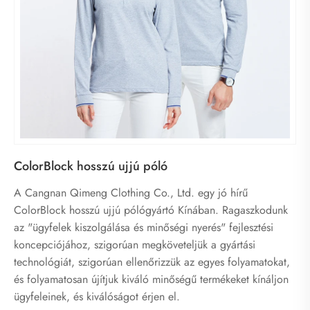
ColorBlock hosszú ujjú póló
A Cangnan Qimeng Clothing Co., Ltd. egy jó hírű
ColorBlock hosszú ujjú pólógyártó Kínában. Ragaszkodunk
az "ügyfelek kiszolgálása és minőségi nyerés" fejlesztési
koncepciójához, szigorúan megköveteljük a gyártási
technológiát, szigorúan ellenőrizzük az egyes folyamatokat,
és folyamatosan újítjuk kiváló minőségű termékeket kínáljon
ügyfeleinek, és kiválóságot érjen el.