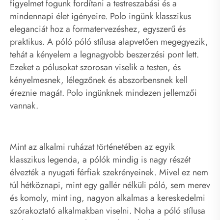
figyelmet fogunk fordítani a testreszabási és a
mindennapi élet igényeire. Polo ingünk klasszikus
eleganciát hoz a formatervezéshez, egyszerű és
praktikus. A póló póló stílusa alapvetően megegyezik,
tehát a kényelem a legnagyobb beszerzési pont lett.
Ezeket a pólusokat szorosan viselik a testen, és
kényelmesnek, lélegzőnek és abszorbensnek kell
éreznie magát. Polo ingünknek mindezen jellemzői
vannak.
Mint az alkalmi ruházat történetében az egyik
klasszikus legenda, a pólók mindig is nagy részét
élvezték a nyugati férfiak szekrényeinek. Mivel ez nem
túl hétköznapi, mint egy gallér nélküli póló, sem merev
és komoly, mint ing, nagyon alkalmas a kereskedelmi
szórakoztató alkalmakban viselni. Noha a póló stílusa