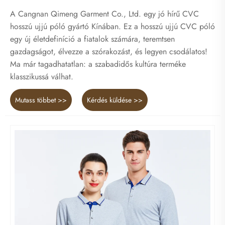
A Cangnan Qimeng Garment Co., Ltd. egy jó hírű CVC
hosszú ujjú póló gyártó Kínában. Ez a hosszú ujjú CVC póló
egy új életdefiníció a fiatalok számára, teremtsen
gazdagságot, élvezze a szórakozást, és legyen csodálatos!
Ma már tagadhatatlan: a szabadidős kultúra terméke
klasszikussá válhat.
Mutass többet >>
Kérdés küldése >>