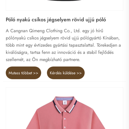
Póló nyakú csíkos jégselyem rövid ujjú póló
A Cangnan Qimeng Clothing Co., Ltd. egy jó hírű
pólónyakú csíkos jégselyem rövid ujjú pólógyártó Kínában,
több mint egy évtizedes gyártási tapasztalattal. Törekedjen a
kiválóságra, tartsa fenn az innováció és a stabil fejlődés
szellemét, az Ön megbízható partnere.
Mutass többet >>
Kérdés küldése >>