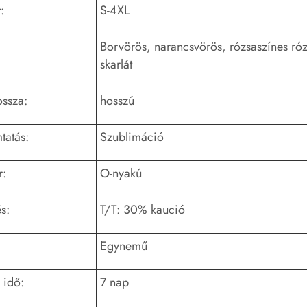
:
S-4XL
Borvörös, narancsvörös, rózsaszínes róz
skarlát
ossza:
hosszú
atás:
Szublimáció
r:
O-nyakú
s:
T/T: 30% kaució
Egynemű
 idő:
7 nap