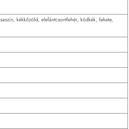
saszín, kékkőzöld, elefántcsontfehér, ködkék, fekete,