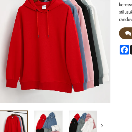
keress
stílus
randev
F