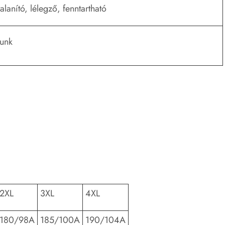
lanító, lélegző, fenntartható
yunk
2XL
3XL
4XL
180/98A
185/100A
190/104A