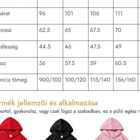
éret
96
101
106
111
hossz
62.5
65
67.5
70
zélesség
44.5
46
47.5
49
ssz
56
57.5
59
60.5
encia tömeg
900/100
100/120
115/140
156/160
rmék jellemzői és alkalmazása
portol, gyakorolsz, vagy csak lógsz a szabadban, ez a póló egész n