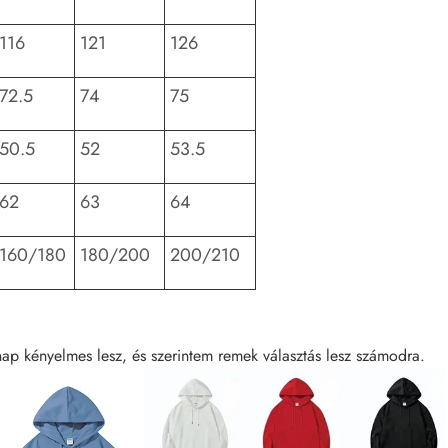
116
121
126
72.5
74
75
50.5
52
53.5
62
63
64
160/180
180/200
200/210
ap kényelmes lesz, és szerintem remek választás lesz számodra.