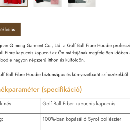
ékleírás
an Qimeng Garment Co., Ltd. a Golf Ball Fibre Hoodie professzioná
all Fibre kapucnis kapucnit az Ön márkájának megfelelően időben és
Hoodie nagyon népszerű itthon és külföldön.
lf Ball Fibre Hoodie biztonságos és környezetbarát színezékekből 
ékparaméter (specifikáció)
k név
Golf Ball Fiber kapucnis kapucnis
g:
100%-ban kopásálló Syrol poliészter