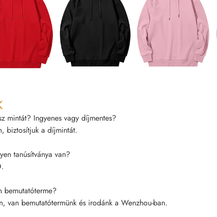
K
z mintát? Ingyenes vagy díjmentes?
, biztosítjuk a díjmintát.
yen tanúsítványa van?
.
 bemutatóterme?
n, van bemutatótermünk és irodánk a Wenzhou-ban.