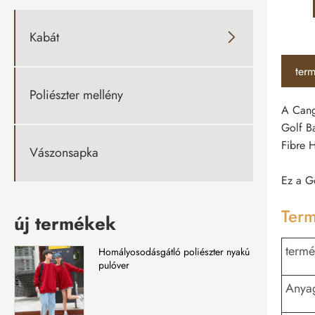
Kabát

term
Poliészter mellény
A Cangn
Golf B
Fibre 
Vászonsapka
Ez a Go
Term
új termékek
termé
Homályosodásgátló poliészter nyakú
pulóver
Anya