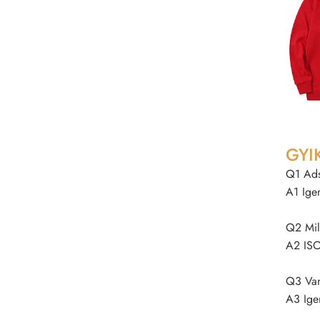
GYI
Q1 Ads
A1 Igen
Q2 Mil
A2 ISO
Q3 Van
A3 Ige