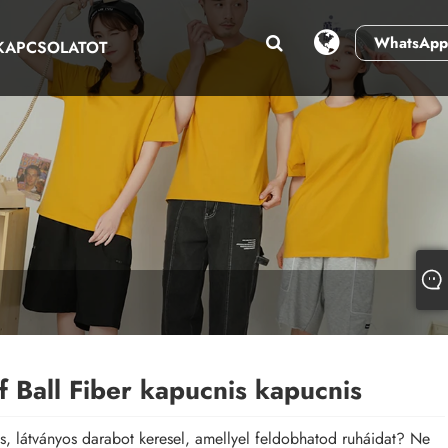
WhatsApp
 KAPCSOLATOT
f Ball Fiber kapucnis kapucnis
os, látványos darabot keresel, amellyel feldobhatod ruháidat? Ne