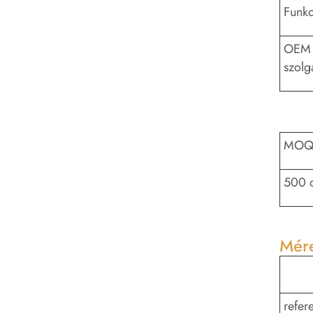
Funkc
OEM
szolgá
MO
500 
Mére
refer