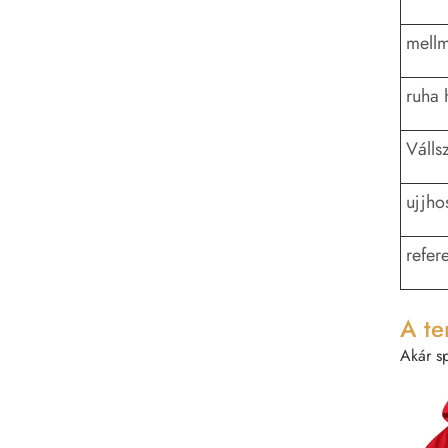
mellm
ruha 
Válls
ujjho
refer
A te
Akár s