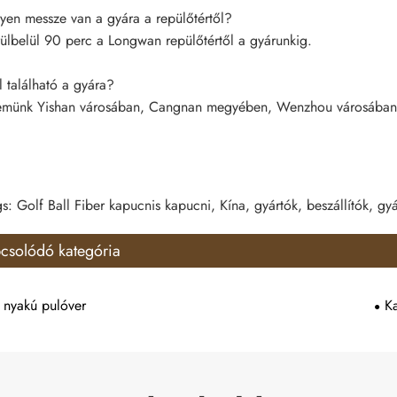
yen messze van a gyára a repülőtértől?
ülbelül 90 perc a Longwan repülőtértől a gyárunkig.
 található a gyára?
münk Yishan városában, Cangnan megyében, Wenzhou városában, 
s: Golf Ball Fiber kapucnis kapucni, Kína, gyártók, beszállítók, gyá
csolódó kategória
 nyakú pulóver
K