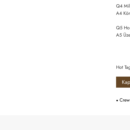
Q4 Mil
A4 Kör
Q5 Hol
A5 Üze
Hot Tag
Kap
Crew