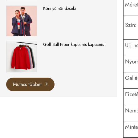
Méret
Könnyű női dzseki
Szín:
Ujj h
Golf Ball Fiber kapucnis kapucnis
Nyomt
Gallé
Mutass többet
Fizeté
Nem:
Minta