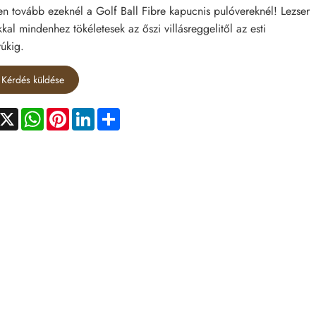
en tovább ezeknél a Golf Ball Fibre kapucnis pulóvereknél! Lezser
ukkal mindenhez tökéletesek az őszi villásreggelitől az esti
úkig.
Kérdés küldése
acebook
X
WhatsApp
Pinterest
LinkedIn
Share