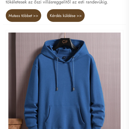
tökéletesek az őszi villásreggelitől az esti randevúkig.
Mutass többet >>
Kérdés küldése >>