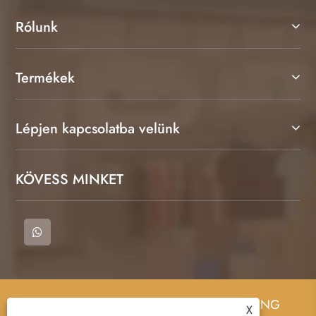
Rólunk
Termékek
Lépjen kapcsolatba velünk
KÖVESS MINKET
Copyright © 2023 CANGNAN COUNTY QIMENG
X