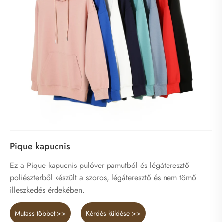
Pique kapucnis
Ez a Pique kapucnis pulóver pamutból és légáteresztő
poliészterből készült a szoros, légáteresztő és nem tömő
illeszkedés érdekében.
Mutass többet >>
Kérdés küldése >>