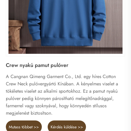
Crew nyakú pamut pulóver
A Cangnan Qimeng Garment Co., Ltd. egy híres Cotton
Crew Neck pulóvergyártó Kínában. A kényelmes viselet a
tökéletes viselet az alkalmi sportokhoz. Ez a pamut nyakú
pulóver pedig könnyen párosítható melegítőnadrággal,
farmerrel vagy szoknyával, hogy könnyedén stílusos
megjelenést biztosítson.
Mutass többet >>
Kérdés küldése >>