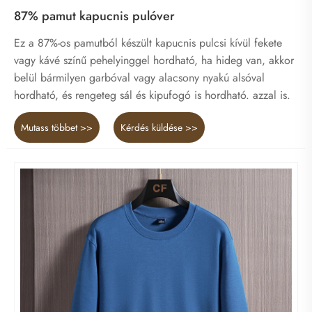
87% pamut kapucnis pulóver
Ez a 87%-os pamutból készült kapucnis pulcsi kívül fekete
vagy kávé színű pehelyinggel hordható, ha hideg van, akkor
belül bármilyen garbóval vagy alacsony nyakú alsóval
hordható, és rengeteg sál és kipufogó is hordható. azzal is.
Mutass többet >>
Kérdés küldése >>