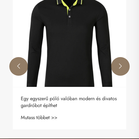


​SweatShirt - Kényelmes, stílusos ruházati
lehetőségek
Mutass többet >>