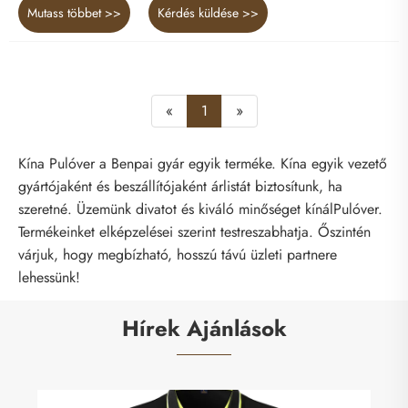
Mutass többet >>
Kérdés küldése >>
«
1
»
Kína Pulóver a Benpai gyár egyik terméke. Kína egyik vezető
gyártójaként és beszállítójaként árlistát biztosítunk, ha
szeretné. Üzemünk divatot és kiváló minőséget kínálPulóver.
Termékeinket elképzelései szerint testreszabhatja. Őszintén
várjuk, hogy megbízható, hosszú távú üzleti partnere
lehessünk!
Hírek Ajánlások