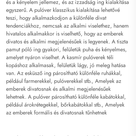
és a kényelem jellemez, és az izzadság ing kialakítása
egyszerű. A pulóver klasszikus kialakítása lehetővé
teszi, hogy alkalmazkodjon a különféle divat
tendenciákhoz, nemcsak az alkalmi viselethez, hanem
hivatalos alkalmakkor is viselhető, hogy az emberek
divatos és alkalmi megjelenésűek is legyenek. A tiszta
pamut póló ing gyakori, felületük puha és kényelmes,
amelyet nyáron viselhet. A kasmír pulóverek téli
kopáshoz alkalmasak, felületük lágy, jó meleg hatása
van. Az esküsző ing párosítható különféle ruhákkal,
például farmerekkel, pulóverekkel stb., Amelyek az
emberek divatosnak és alkalmi megjelenésűek
lehetnek. A pulóver párosítható különféle kabátokkal,
például árokrétegekkel, bőrkabátokkal stb., Amelyek
az emberek formális és divatosnak tűnhetnek