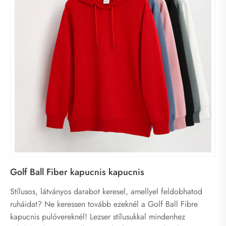
Golf Ball Fiber kapucnis kapucnis
Stílusos, látványos darabot keresel, amellyel feldobhatod
ruháidat? Ne keressen tovább ezeknél a Golf Ball Fibre
kapucnis pulóvereknél! Lezser stílusukkal mindenhez