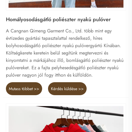
Homályosodásgátló poliészter nyakú pulóver
A Cangnan Qimeng Garment Co., Ltd. több mint egy
évtizedes gyártási tapasztalattal rendelkező, híres
bolyhosodásgátló poliészter nyakú pulóvergyártó Kínában.
Költségkerete keretein belül segítünk megtervezni és
kinyomtatni a márkájához illő, bomlásgátló poliészter nyakú
pulóvereket. Ez a fajta pelyhesedésgátló poliészter nyakú
pulóver nagyon jól fogy itthon és külföldön.
Mutass többet >>
Kérdés küldése >>