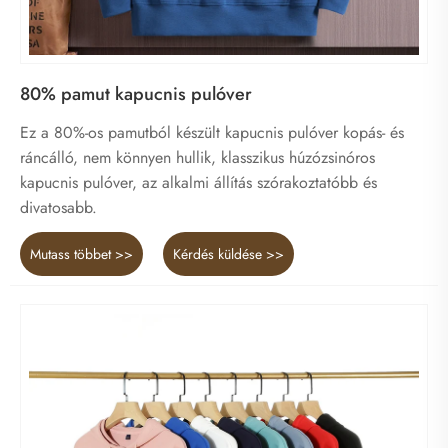
80% pamut kapucnis pulóver
Ez a 80%-os pamutból készült kapucnis pulóver kopás- és
ráncálló, nem könnyen hullik, klasszikus húzózsinóros
kapucnis pulóver, az alkalmi állítás szórakoztatóbb és
divatosabb.
Mutass többet >>
Kérdés küldése >>