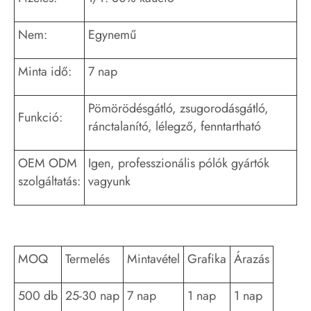
Nem:
Egynemű
Minta idő:
7 nap
Pömörödésgátló, zsugorodásgátló,
Funkció:
ránctalanító, lélegző, fenntartható
OEM ODM
Igen, professzionális pólók gyártók
szolgáltatás:
vagyunk
MOQ
Termelés
Mintavétel
Grafika
Árazás
500 db
25-30 nap
7 nap
1 nap
1 nap