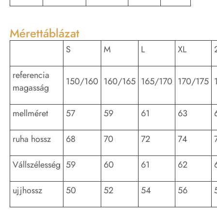
Mérettáblázat
S
M
L
XL
referencia
150/160
160/165
165/170
170/175
magasság
mellméret
57
59
61
63
ruha hossz
68
70
72
74
Vállszélesség
59
60
61
62
ujjhossz
50
52
54
56