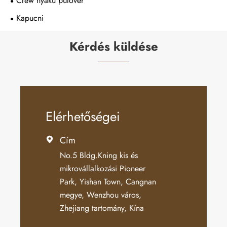
Crew nyakú pulóver
Kapucni
Kérdés küldése
Elérhetőségei
Cím

No.5 Bldg.Kning kis és
mikrovállalkozási Pioneer
Park, Yishan Town, Cangnan
megye, Wenzhou város,
Zhejiang tartomány, Kína