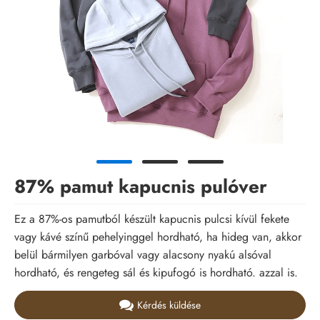
87% pamut kapucnis pulóver
Ez a 87%-os pamutból készült kapucnis pulcsi kívül fekete
vagy kávé színű pehelyinggel hordható, ha hideg van, akkor
belül bármilyen garbóval vagy alacsony nyakú alsóval
hordható, és rengeteg sál és kipufogó is hordható. azzal is.
Kérdés küldése