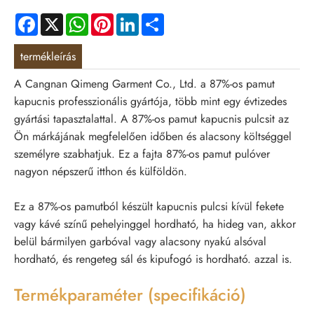
Facebook
X
WhatsApp
Pinterest
LinkedIn
Share
termékleírás
A Cangnan Qimeng Garment Co., Ltd. a 87%-os pamut
kapucnis professzionális gyártója, több mint egy évtizedes
gyártási tapasztalattal. A 87%-os pamut kapucnis pulcsit az
Ön márkájának megfelelően időben és alacsony költséggel
személyre szabhatjuk. Ez a fajta 87%-os pamut pulóver
nagyon népszerű itthon és külföldön.
Ez a 87%-os pamutból készült kapucnis pulcsi kívül fekete
vagy kávé színű pehelyinggel hordható, ha hideg van, akkor
belül bármilyen garbóval vagy alacsony nyakú alsóval
hordható, és rengeteg sál és kipufogó is hordható. azzal is.
Termékparaméter (specifikáció)