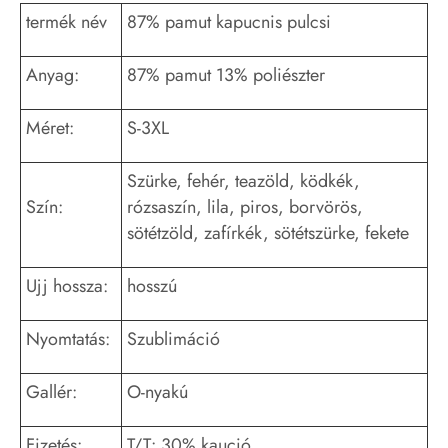
termék név
87% pamut kapucnis pulcsi
Anyag:
87% pamut 13% poliészter
Méret:
S-3XL
Szürke, fehér, teazöld, ködkék,
Szín:
rózsaszín, lila, piros, borvörös,
sötétzöld, zafírkék, sötétszürke, fekete
Ujj hossza:
hosszú
Nyomtatás:
Szublimáció
Gallér:
O-nyakú
Fizetés:
T/T: 30% kaució