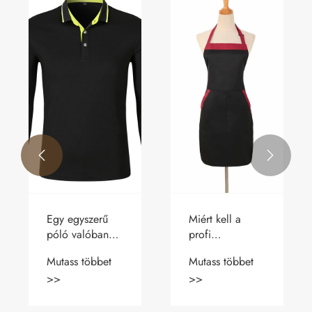


Mi a különbség
Hogyan kell
a brewneck és a
vasalni egy
pulóver között?
poliészter
Mutass többet
Mutass többet
mellényt?
>>
>>