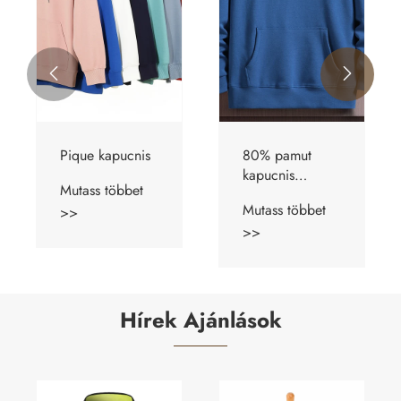


80% pamut
Golf Ball Fiber
kapucnis
kapucnis
pulóver
kapucnis
Mutass többet
Mutass többet
>>
>>
Hírek Ajánlások