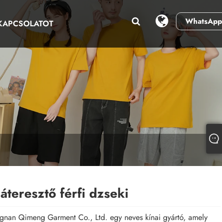
WhatsApp
 KAPCSOLATOT
áteresztő férfi dzseki
nan Qimeng Garment Co., Ltd. egy neves kínai gyártó, amely