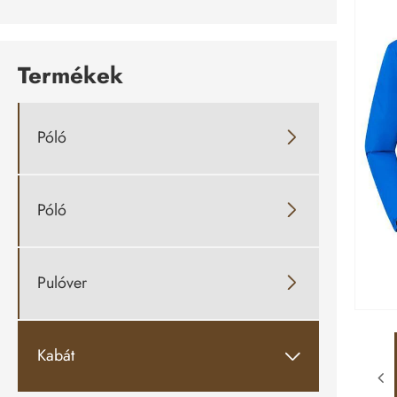
Termékek
Póló

Póló

Pulóver

Kabát
