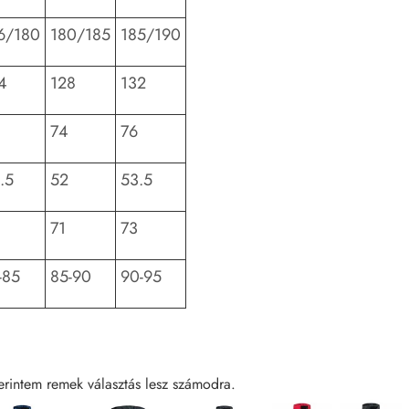
6/180
180/185
185/190
4
128
132
74
76
.5
52
53.5
71
73
-85
85-90
90-95
erintem remek választás lesz számodra.