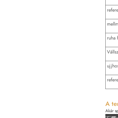
refer
mellm
ruha 
Válls
ujjho
refer
A te
Akár sp