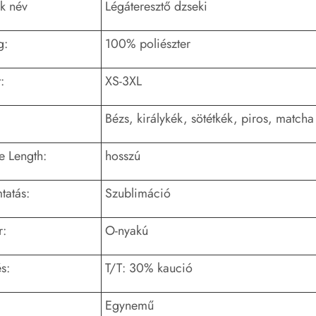
k név
Légáteresztő dzseki
g:
100% poliészter
:
XS-3XL
Bézs, királykék, sötétkék, piros, matcha
e Length:
hosszú
atás:
Szublimáció
r:
O-nyakú
s:
T/T: 30% kaució
Egynemű