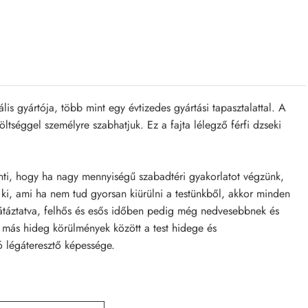
s gyártója, több mint egy évtizedes gyártási tapasztalattal. A
tséggel személyre szabhatjuk. Ez a fajta lélegző férfi dzseki
enti, hogy ha nagy mennyiségű szabadtéri gyakorlatot végzünk,
 ki, ami ha nem tud gyorsan kiürülni a testünkből, akkor minden
 átáztatva, felhős és esős időben pedig még nedvesebbnek és
ás hideg körülmények között a test hidege és
ó légáteresztő képessége.