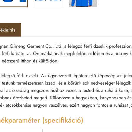
ékleírás
an Qimeng Garment Co., Ltd. a lélegző férfi dzsekik professzionáli
 férfi kabátot az Ön márkájának megfelelően időben és alacsony köl
 népszerű itthon és külföldön.
lélegző férfi dzseki. Az úgynevezett légáteresztő képesség azt jel
 testünk természetesen izzad, és a bőrünk sok nedvességet lélegzik
yal az izzadság megszorulásához vezet. a tested és a ruháid közé,
bbnek érezheted magad. Különösen a hegyekben, kanyonokban és m
ékletcsökkenése nagyon veszélyes, ezért nagyon fontos a ruházat j
ékparaméter (specifikáció)