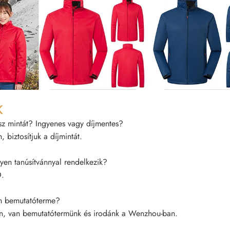
K
z mintát? Ingyenes vagy díjmentes?
, biztosítjuk a díjmintát.
yen tanúsítvánnyal rendelkezik?
.
 bemutatóterme?
n, van bemutatótermünk és irodánk a Wenzhou-ban.