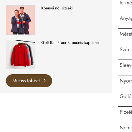
termé
Könnyű női dzseki
Anya
Méret
Golf Ball Fiber kapucnis kapucnis
Szín:
Sleev
Nyomt
Mutass többet
Gallé
Fizeté
Nem: