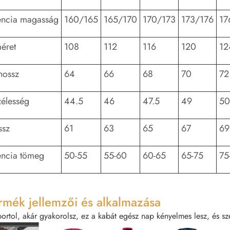
encia magasság
160/165
165/170
170/173
173/176
17
éret
108
112
116
120
12
hossz
64
66
68
70
72
zélesség
44.5
46
47.5
49
50
ssz
61
63
65
67
69
encia tömeg
50-55
55-60
60-65
65-75
75
rmék jellemzői és alkalmazása
ortol, akár gyakorolsz, ez a kabát egész nap kényelmes lesz, és sz