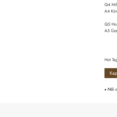
Q4 Mil
A4 Kör
Q5 Hol
A5 Üze
Hot Tag
Kap
Női d