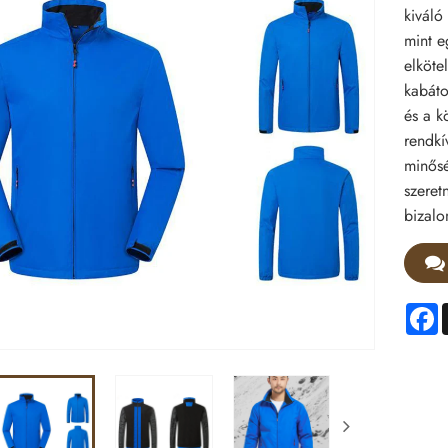
kiváló
mint e
elköte
kabáto
és a k
rendkí
minősé
szeret
bizal
F