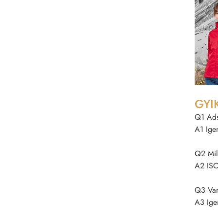
GYI
Q1 Ads
A1 Igen
Q2 Mil
A2 ISO
Q3 Van
A3 Ige