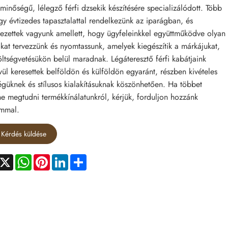
 minőségű, lélegző férfi dzsekik készítésére specializálódott. Több
gy évtizedes tapasztalattal rendelkezünk az iparágban, és
lezettek vagyunk amellett, hogy ügyfeleinkkel együttműködve olyan
kat tervezzünk és nyomtassunk, amelyek kiegészítik a márkájukat,
öltségvetésükön belül maradnak. Légáteresztő férfi kabátjaink
vül keresettek belföldön és külföldön egyaránt, részben kivételes
güknek és stílusos kialakításuknak köszönhetően. Ha többet
ne megtudni termékkínálatunkról, kérjük, forduljon hozzánk
ommal.
Kérdés küldése
acebook
X
WhatsApp
Pinterest
LinkedIn
Share