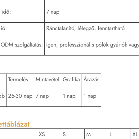
 idő:
7 nap
ió:
Ránctalanító, lélegző, fenntartható
ODM szolgáltatás:
Igen, professzionális pólók gyártók vag
Q
Termelés
Mintavétel
Grafika
Árazás
db
25-30 nap
7 nap
1 nap
1 nap
ttáblázat
XS
S
M
L
XL