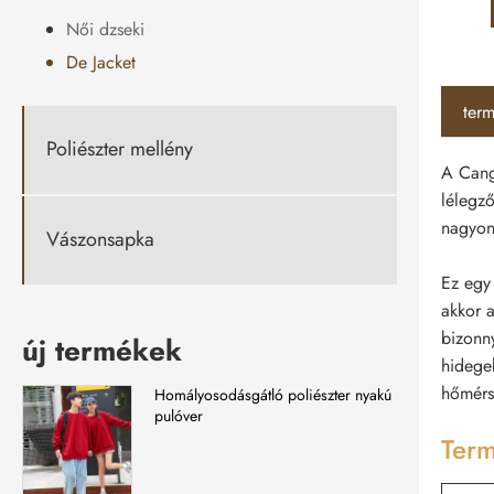
Női dzseki
De Jacket
term
Poliészter mellény
A Cangn
lélegző
nagyon
Vászonsapka
Ez egy 
akkor a
bizonn
új termékek
hidege
hőmérs
Homályosodásgátló poliészter nyakú
pulóver
Term