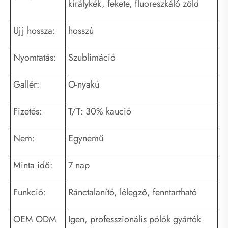
királykék, fekete, fluoreszkáló zöld
Ujj hossza:
hosszú
Nyomtatás:
Szublimáció
Gallér:
O-nyakú
Fizetés:
T/T: 30% kaució
Nem:
Egynemű
Minta idő:
7 nap
Funkció:
Ránctalanító, lélegző, fenntartható
OEM ODM
Igen, professzionális pólók gyártók