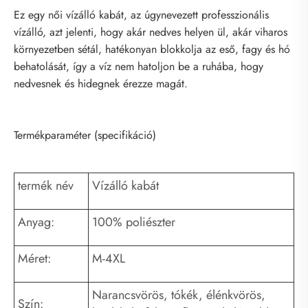
Ez egy női vízálló kabát, az úgynevezett professzionális
vízálló, azt jelenti, hogy akár nedves helyen ül, akár viharos
környezetben sétál, hatékonyan blokkolja az eső, fagy és hó
behatolását, így a víz nem hatoljon be a ruhába, hogy
nedvesnek és hidegnek érezze magát.
Termékparaméter (specifikáció)
termék név
Vízálló kabát
Anyag:
100% poliészter
Méret:
M-4XL
Narancsvörös, tókék, élénkvörös,
Szín: