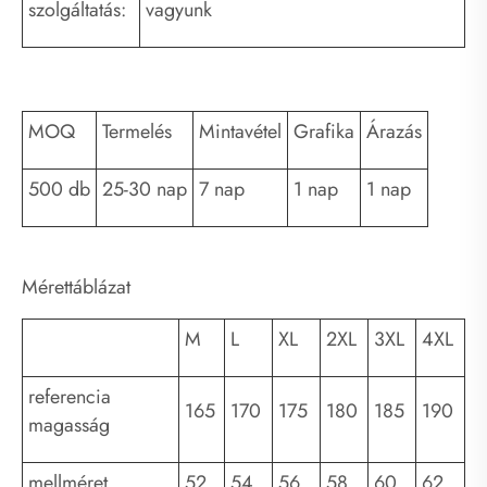
szolgáltatás:
vagyunk
MOQ
Termelés
Mintavétel
Grafika
Árazás
500 db
25-30 nap
7 nap
1 nap
1 nap
Mérettáblázat
M
L
XL
2XL
3XL
4XL
referencia
165
170
175
180
185
190
magasság
mellméret
52
54
56
58
60
62