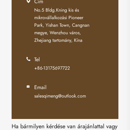
Cím

No.5 Bldg.Kning kis és
mikrovállalkozási Pioneer
Park, Yishan Town, Cangnan
megye, Wenzhou város,
Zhejiang tartomány, Kína
Tel

+86-13175697722
Email

salesqimeng@outlook.com
Ha bármilyen kérdése van árajánlattal vagy