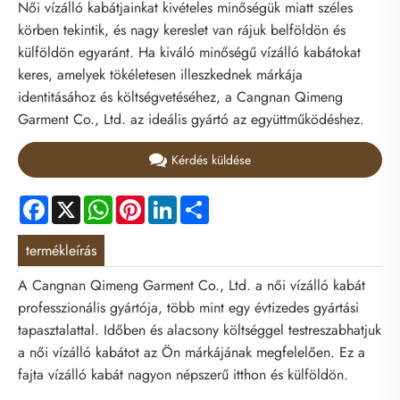
Női vízálló kabátjainkat kivételes minőségük miatt széles
körben tekintik, és nagy kereslet van rájuk belföldön és
külföldön egyaránt. Ha kiváló minőségű vízálló kabátokat
keres, amelyek tökéletesen illeszkednek márkája
identitásához és költségvetéséhez, a Cangnan Qimeng
Garment Co., Ltd. az ideális gyártó az együttműködéshez.
Kérdés küldése
Facebook
X
WhatsApp
Pinterest
LinkedIn
Share
termékleírás
A Cangnan Qimeng Garment Co., Ltd. a női vízálló kabát
professzionális gyártója, több mint egy évtizedes gyártási
tapasztalattal. Időben és alacsony költséggel testreszabhatjuk
a női vízálló kabátot az Ön márkájának megfelelően. Ez a
fajta vízálló kabát nagyon népszerű itthon és külföldön.