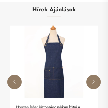
Hírek Ajánlások


sabban kötni a
Mitől lesz egy hosszú ujjú pól