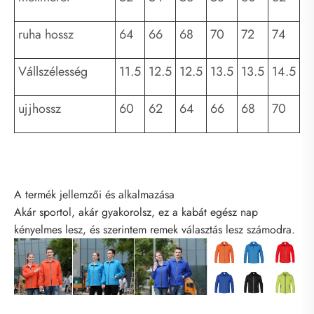
ruha hossz
64
66
68
70
72
74
Vállszélesség
11.5
12.5
12.5
13.5
13.5
14.5
ujjhossz
60
62
64
66
68
70
A termék jellemzői és alkalmazása
Akár sportol, akár gyakorolsz, ez a kabát egész nap
kényelmes lesz, és szerintem remek választás lesz számodra.